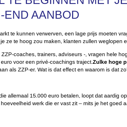
 TE BEGINNEN MET JE
H-END AANBOD
rkt te kunnen verwerven, een lage prijs moeten vrage
ls je ze te hoog zou maken, klanten zullen weglopen 
 ZZP-coaches, trainers, adviseurs -, vragen hele ho
 euro voor een privé-coachings traject.
Zulke hoge pr
an als ZZP-er. Wat is dat effect en waarom is dat zo
die allemaal 15.000 euro betalen, loopt dat aardig 
 hoeveelheid werk die er vast zit – mits je het goed a